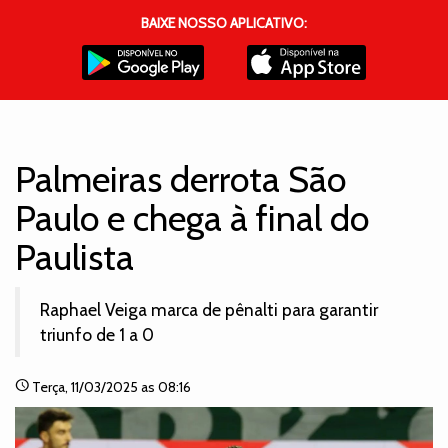
BAIXE NOSSO APLICATIVO:
Palmeiras derrota São
Paulo e chega à final do
Paulista
Raphael Veiga marca de pênalti para garantir
triunfo de 1 a 0
schedule
Terça
, 11/03/2025 as 08:16