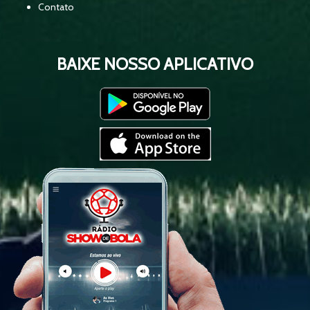
02:52:39
Contato
Flamengo x Palmeiras - Brasileirão -
03:02:27
Equipe Show de Bola
BAIXE NOSSO APLICATIVO
RESENHA 93 - COBERTURA DA
02:18:21
CONVOCAÇÃO DA SELEÇÃO
BRASILEIRA
CORINTHIANS X SÃO PAULO -
03:06:36
BRASILEIRÃO 2026 - EQUIPE SHOW DE
BOLA
PALMEIRAS X SANTOS - BRASILEIRÃO
01:38:46
2026 - EQUIPE SHOW DE BOLA
CORINTHIANS X VASCO DA GAMA -