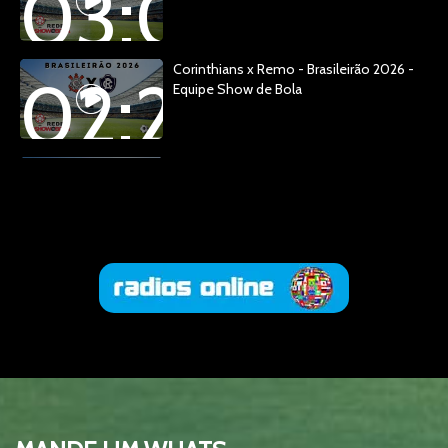
03:04:14
Corinthians x Remo - Brasileirão 2026 -
02:28:48
Equipe Show de Bola
Corinthians x Remo - Brasileirão 2026 -
00:13:20
Equipe Show de Bola
Esquenta Show de Bola - Copa 20226 -
01:29:15
Brasil x Escócia
TESTE
00:09:09