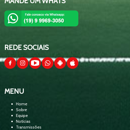
MANDE UM WHATS
Esquenta da Copa 2026 - Equipe Show
01:30:24
de Bola
Esquenta da Copa 2026 - Equipe Show
01:37:00
de Bola - Brasil x Escócia
REDE SOCIAIS
Esquenta da Copa 2026 - Equipe Show
01:39:15
de Bola - Brasil x Haiti
Esquenta da Copa 2026 - Equipe Show
MENU
01:33:52
de Bola - Brasil x Marrocos
Home
Sobre
Equipe
Palmeiras x Junior Barranquilla -
Notícias
Libertadores 2026 - Equipe Show de
Transmissões
Bola