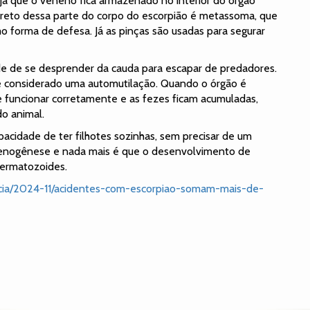
 já que o veneno fica armazenado no interior do órgão
eto dessa parte do corpo do escorpião é metassoma, que
omo forma de defesa. Já as pinças são usadas para segurar
de de se desprender da cauda para escapar de predadores.
 considerado uma automutilação. Quando o órgão é
e funcionar corretamente e as fezes ficam acumuladas,
do animal.
acidade de ter filhotes sozinhas, sem precisar de um
rtenogênese e nada mais é que o desenvolvimento de
ermatozoides.
oticia/2024-11/acidentes-com-escorpiao-somam-mais-de-