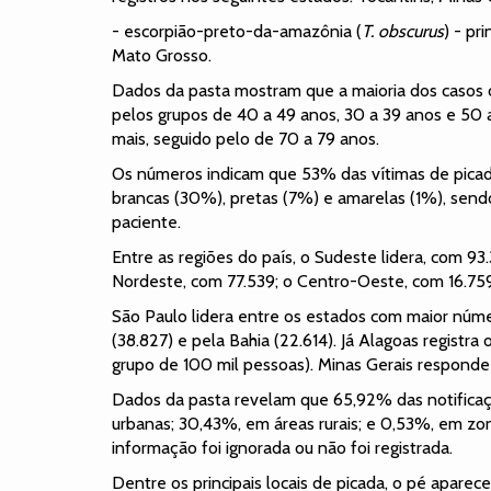
- escorpião-preto-da-amazônia (
T. obscurus
) - pr
Mato Grosso.
Dados da pasta mostram que a maioria dos casos 
pelos grupos de 40 a 49 anos, 30 a 39 anos e 50 
mais, seguido pelo de 70 a 79 anos.
Os números indicam que 53% das vítimas de picad
brancas (30%), pretas (7%) e amarelas (1%), send
paciente.
Entre as regiões do país, o Sudeste lidera, com 9
Nordeste, com 77.539; o Centro-Oeste, com 16.759;
São Paulo lidera entre os estados com maior númer
(38.827) e pela Bahia (22.614). Já Alagoas registra
grupo de 100 mil pessoas). Minas Gerais responde a
Dados da pasta revelam que 65,92% das notificaç
urbanas; 30,43%, em áreas rurais; e 0,53%, em zo
informação foi ignorada ou não foi registrada.
Dentre os principais locais de picada, o pé apare