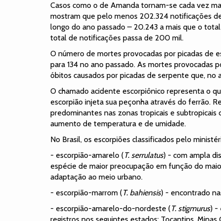
Casos como o de Amanda tornam-se cada vez mais
mostram que pelo menos 202.324 notificações de 
longo do ano passado – 20.243 a mais que o total 
total de notificações passa de 200 mil.
O número de mortes provocadas por picadas de 
para 134 no ano passado. As mortes provocadas p
óbitos causados por picadas de serpente que, no a
O chamado acidente escorpiônico representa o 
escorpião injeta sua peçonha através do ferrão. R
predominantes nas zonas tropicais e subtropicais
aumento de temperatura e de umidade.
No Brasil, os escorpiões classificados pelo minist
- escorpião-amarelo (
T. serrulatus
) - com ampla di
espécie de maior preocupação em função do maio
adaptação ao meio urbano.
- escorpião-marrom (
T. bahiensis
) - encontrado na
- escorpião-amarelo-do-nordeste (
T. stigmurus
) 
registros nos seguintes estados: Tocantins, Minas 