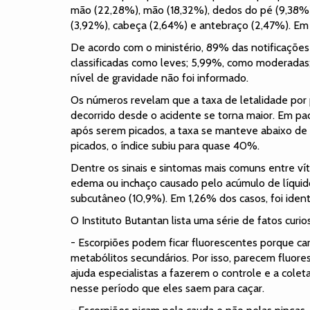
mão (22,28%), mão (18,32%), dedos do pé (9,38%),
(3,92%), cabeça (2,64%) e antebraço (2,47%). Em 2
De acordo com o ministério, 89% das notificaçõe
classificadas como leves; 5,99%, como moderadas
nível de gravidade não foi informado.
Os números revelam que a taxa de letalidade por
decorrido desde o acidente se torna maior. Em p
após serem picados, a taxa se manteve abaixo de
picados, o índice subiu para quase 40%.
Dentre os sinais e sintomas mais comuns entre ví
edema ou inchaço causado pelo acúmulo de líqui
subcutâneo (10,9%). Em 1,26% dos casos, foi ident
O Instituto Butantan lista uma série de fatos curi
- Escorpiões podem ficar fluorescentes porque ca
metabólitos secundários. Por isso, parecem fluores
ajuda especialistas a fazerem o controle e a coleta
nesse período que eles saem para caçar.