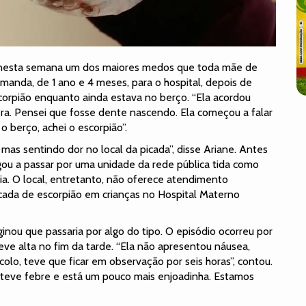
ou nesta semana um dos maiores medos que toda mãe de
Amanda, de 1 ano e 4 meses, para o hospital, depois de
scorpião enquanto ainda estava no berço. “Ela acordou
era. Pensei que fosse dente nascendo. Ela começou a falar
o berço, achei o escorpião”.
 mas sentindo dor no local da picada”, disse Ariane. Antes
gou a passar por uma unidade da rede pública tida como
ia. O local, entretanto, não oferece atendimento
picada de escorpião em crianças no Hospital Materno
inou que passaria por algo do tipo. O episódio ocorreu por
eve alta no fim da tarde. “Ela não apresentou náusea,
olo, teve que ficar em observação por seis horas”, contou.
 teve febre e está um pouco mais enjoadinha. Estamos