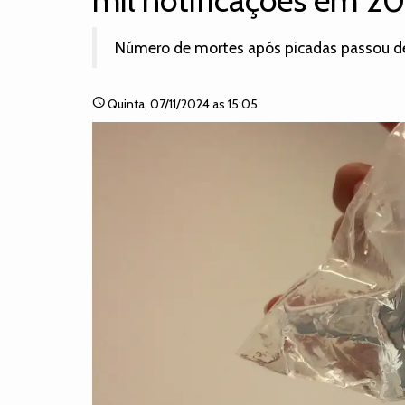
mil notificações em 2
Número de mortes após picadas passou d
schedule
Quinta
, 07/11/2024 as 15:05