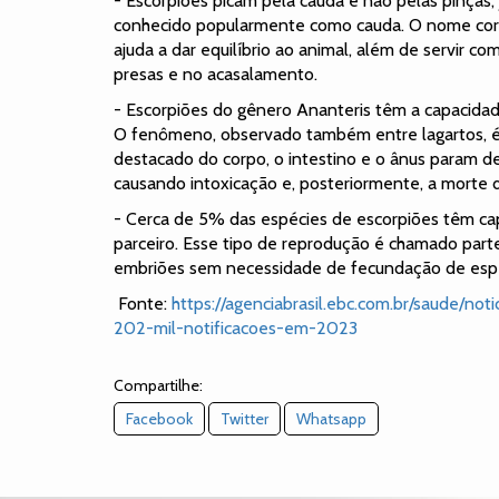
- Escorpiões picam pela cauda e não pelas pinças,
conhecido popularmente como cauda. O nome corr
ajuda a dar equilíbrio ao animal, além de servir c
presas e no acasalamento.
- Escorpiões do gênero Ananteris têm a capacida
O fenômeno, observado também entre lagartos, é
destacado do corpo, o intestino e o ânus param d
causando intoxicação e, posteriormente, a morte 
- Cerca de 5% das espécies de escorpiões têm cap
parceiro. Esse tipo de reprodução é chamado pa
embriões sem necessidade de fecundação de esp
Fonte:
https://agenciabrasil.ebc.com.br/saude/n
202-mil-notificacoes-em-2023
Compartilhe:
Facebook
Twitter
Whatsapp