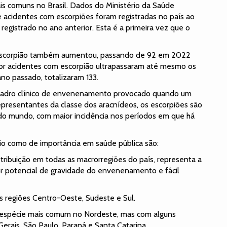
 comuns no Brasil. Dados do Ministério da Saúde
acidentes com escorpiões foram registradas no país ao
registrado no ano anterior. Esta é a primeira vez que o
escorpião também aumentou, passando de 92 em 2022
or acidentes com escorpião ultrapassaram até mesmo os
no passado, totalizaram 133.
quadro clínico de envenenamento provocado quando um
epresentantes da classe dos aracnídeos, os escorpiões são
 do mundo, com maior incidência nos períodos em que há
ério como de importância em saúde pública são:
stribuição em todas as macrorregiões do país, representa a
r potencial de gravidade do envenenamento e fácil
s regiões Centro-Oeste, Sudeste e Sul.
- espécie mais comum no Nordeste, mas com alguns
Gerais, São Paulo, Paraná e Santa Catarina.