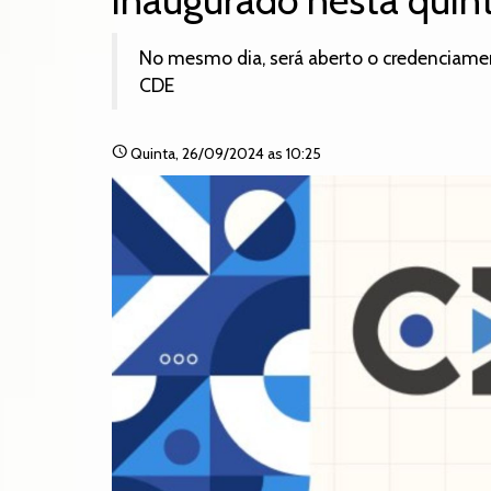
inaugurado nesta quint
No mesmo dia, será aberto o credenciamen
CDE
schedule
Quinta
, 26/09/2024 as 10:25