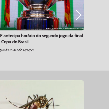
F antecipa horário do segundo jogo da final
CORINTHI
 Copa do Brasil
17/12/2025
schedule
ua às 16:40 de 17/12/25
qua às 16:3