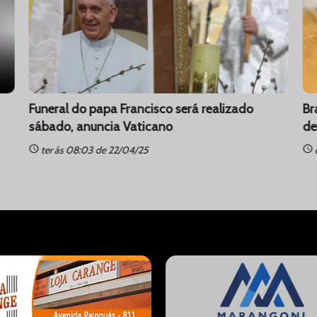
Funeral do papa Francisco será realizado
Br
sábado, anuncia Vaticano
de
schedule
schedule
ter às 08:03 de 22/04/25
q