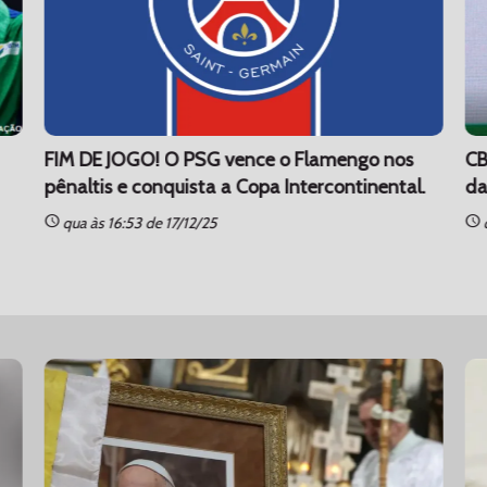
FIM DE JOGO! O PSG vence o Flamengo nos
CB
pênaltis e conquista a Copa Intercontinental.
da
schedule
schedule
qua às 16:53 de 17/12/25
q