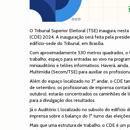
O Tribunal Superior Eleitoral (TSE) inaugura, nesta
(CDE) 2024. A inauguração será feita pela presiden
edifício-sede do Tribunal, em Brasília.
Com aproximadamente 530 metros quadrados, o C
trabalho, espaço para entradas ao vivo na program
miniauditório e telões informativos. Haverá, aind
Multimídia (Secom/TSE) para auxiliar os profissiona
Além do espaço localizado no 3º andar, o CDE tamb
de setembro, os profissionais de imprensa conta
outubro), estarão concentrados os caminhões de l
para a divulgação dos resultados.
Já o Auditório I, localizado no subsolo do edifício 
imprensa sobre o balanço do 1º turno das eleições,
Mais que uma estrutura de trabalho, o CDE é um pr