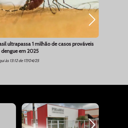
asil ultrapassa 1 milhão de casos prováveis
Dólar sob
 dengue em 2025
de Trump 
schedule
ui às 13:12 de 17/04/25
ter às 08: