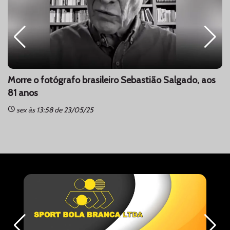
Morre o fotógrafo brasileiro Sebastião Salgado, aos
81 anos
schedule
sc
sex às 13:58 de 23/05/25