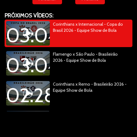
PRÓXIMOS VÍDEOS:
Corinthians x Internacional - Copa do
03:04:34
Brasil 2026 - Equipe Show de Bola
Flamengo x São Paulo - Brasileirão
03:04:14
2026 - Equipe Show de Bola
Corinthians x Remo - Brasileirão 2026 -
02:28:48
Equipe Show de Bola
Corinthians x Remo - Brasileirão 2026 -
00:13:20
Equipe Show de Bola