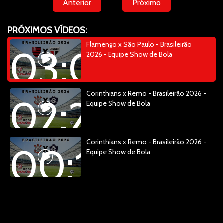
Anterior
Próximo
PRÓXIMOS VÍDEOS:
Flamengo x São Paulo - Brasileirão
03:04:14
2026 - Equipe Show de Bola
Corinthians x Remo - Brasileirão 2026 -
02:28:48
Equipe Show de Bola
Corinthians x Remo - Brasileirão 2026 -
00:13:20
Equipe Show de Bola
Esquenta Show de Bola - Copa 20226 -
01:29:15
Brasil x Escócia