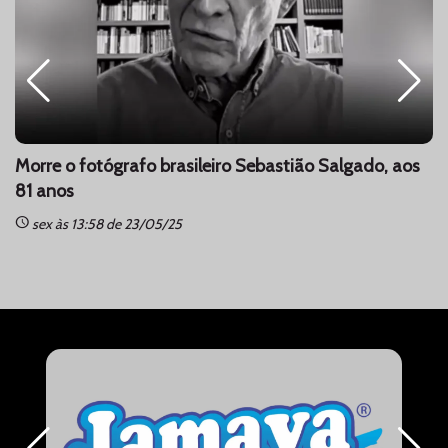
Morre o fotógrafo brasileiro Sebastião Salgado, aos
81 anos
schedule
sc
sex às 13:58 de 23/05/25