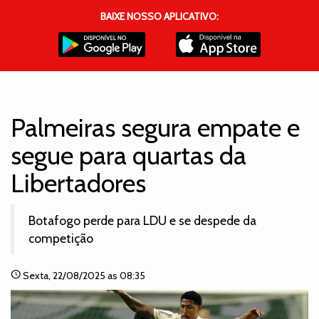
BAIXE NOSSO APLICATIVO:
Palmeiras segura empate e
segue para quartas da
Libertadores
Botafogo perde para LDU e se despede da
competição
schedule
Sexta
, 22/08/2025 as 08:35