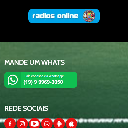
TESTE
00:09:09
Esquenta da Copa 2026 - Equipe Show
01:30:24
de Bola
MANDE UM WHATS
Esquenta da Copa 2026 - Equipe Show
01:37:00
de Bola - Brasil x Escócia
Esquenta da Copa 2026 - Equipe Show
01:39:15
de Bola - Brasil x Haiti
REDE SOCIAIS
Esquenta da Copa 2026 - Equipe Show
de Bola - Brasil x Marrocos