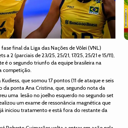
a fase final da Liga das Nações de Vôlei (VNL)
s a 2 (parciais de 23/25, 25/21, 17/25, 25/21 e 15/11),
te é o segundo triunfo da equipe brasileira na
da competição.
a Kudiess, que somou 17 pontos (11 de ataque e seis
são da ponta Ana Cristina, que, segundo nota da
ofreu uma lesão no joelho esquerdo no segundo set
 realizou um exame de ressonância magnética que
á iniciou tratamento e está fora do restante da
sé Roberto Guimarães volta a entrar em ação pela