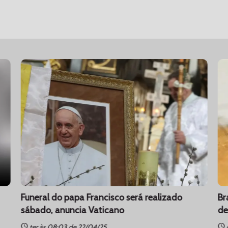
Funeral do papa Francisco será realizado
Br
sábado, anuncia Vaticano
de
schedule
schedule
ter às 08:03 de 22/04/25
q