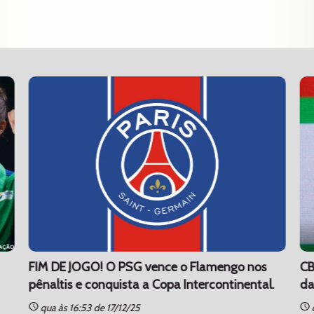
FIM DE JOGO! O PSG vence o Flamengo nos
CB
pênaltis e conquista a Copa Intercontinental.
da
schedule
schedule
qua às 16:53 de 17/12/25
q