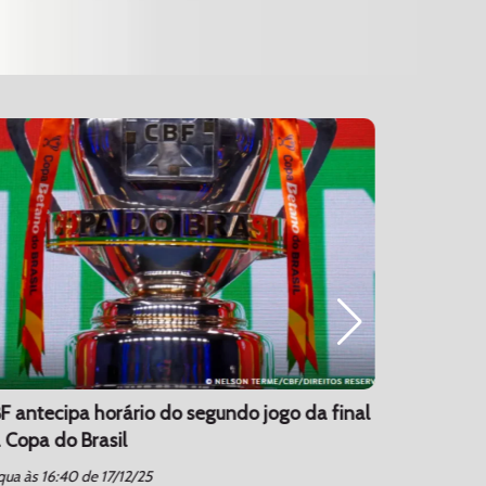
F antecipa horário do segundo jogo da final
CORINTHI
 Copa do Brasil
17/12/2025
schedule
ua às 16:40 de 17/12/25
qua às 16:3