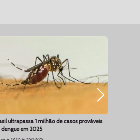
asil ultrapassa 1 milhão de casos prováveis
Dólar sob
 dengue em 2025
de Trump 
schedule
ui às 13:12 de 17/04/25
ter às 08: