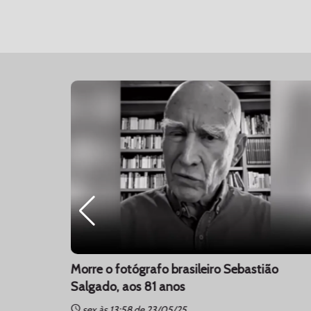
ano da
Morre o fotógrafo brasileiro Sebastião
Salgado, aos 81 anos
schedule
sex às 13:58 de 23/05/25