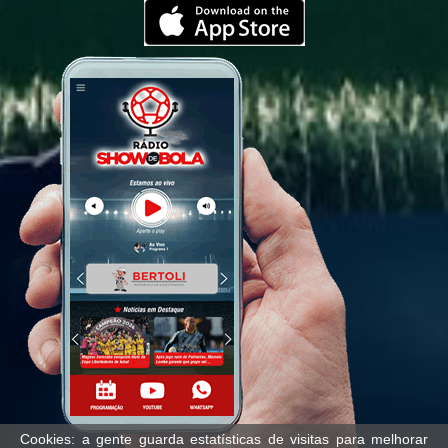
03:06:3
BOLA
PALMEIRAS X SANTOS - BRASILEIRÃO
01:38:4
2026 - EQUIPE SHOW DE BOLA
CORINTHIANS X VASCO DA GAMA -
02:58:4
BRASILEIRÃO 2026 - EQUIPE SHOW DE
BOLA
PALMEIRAS X ATHLETICO PR -
02:40:
BRASILEIRÃO 2026 - EQUIPE SHOW DE
BOLA
SANTOS X ATLETICO MG -
02:59:12
BRASILEIRÃO 2026 - EQUIPE SHOW DE
BOLA
Cookies: a gente guarda estatísticas de visitas para melhorar