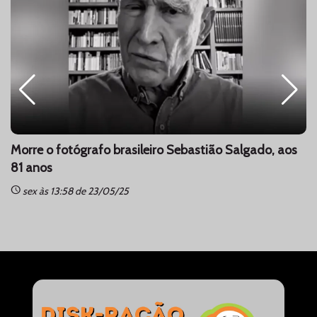
Morre o fotógrafo brasileiro Sebastião Salgado, aos
81 anos
schedule
sc
sex às 13:58 de 23/05/25