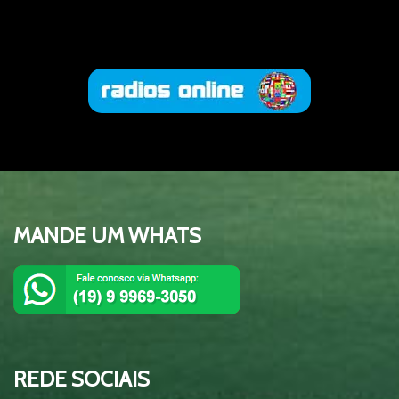
01:29:15
Brasil x Escócia
TESTE
00:09:
Esquenta da Copa 2026 - Equipe Show
01:30:2
de Bola
MANDE UM WHATS
Esquenta da Copa 2026 - Equipe Show
01:37:0
de Bola - Brasil x Escócia
Esquenta da Copa 2026 - Equipe Show
01:39:15
de Bola - Brasil x Haiti
REDE SOCIAIS