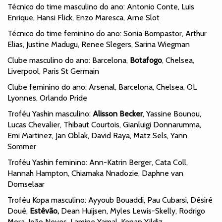
Técnico do time masculino do ano: Antonio Conte, Luis
Enrique, Hansi Flick, Enzo Maresca, Arne Slot
Técnico do time feminino do ano: Sonia Bompastor, Arthur
Elias, Justine Madugu, Renee Slegers, Sarina Wiegman
Clube masculino do ano: Barcelona,
Botafogo
, Chelsea,
Liverpool, Paris St Germain
Clube feminino do ano: Arsenal, Barcelona, Chelsea, OL
Lyonnes, Orlando Pride
Troféu Yashin masculino:
Alisson Becker
, Yassine Bounou,
Lucas Chevalier, Thibaut Courtois, Gianluigi Donnarumma,
Emi Martinez, Jan Oblak, David Raya, Matz Sels, Yann
Sommer
Troféu Yashin feminino: Ann-Katrin Berger, Cata Coll,
Hannah Hampton, Chiamaka Nnadozie, Daphne van
Domselaar
Troféu Kopa masculino: Ayyoub Bouaddi, Pau Cubarsi, Désiré
Doué,
Estêvão,
Dean Huijsen, Myles Lewis-Skelly, Rodrigo
Mora, João Neves, Lamine Yamal, Kenan Yildiz