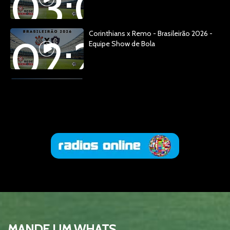
03:04:14
Corinthians x Remo - Brasileirão 2026 -
02:28:48
Equipe Show de Bola
Corinthians x Remo - Brasileirão 2026 -
00:13:20
Equipe Show de Bola
Esquenta Show de Bola - Copa 20226 -
01:29:15
Brasil x Escócia
TESTE
00:09:09
MANDE UM WHATS