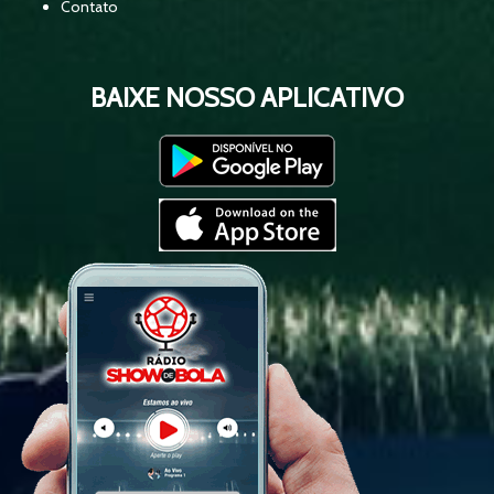
02:52:39
Contato
Flamengo x Palmeiras - Brasileirão -
03:02:27
Equipe Show de Bola
BAIXE NOSSO APLICATIVO
RESENHA 93 - COBERTURA DA
02:18:21
CONVOCAÇÃO DA SELEÇÃO
BRASILEIRA
CORINTHIANS X SÃO PAULO -
03:06:36
BRASILEIRÃO 2026 - EQUIPE SHOW DE
BOLA
PALMEIRAS X SANTOS - BRASILEIRÃO
01:38:46
2026 - EQUIPE SHOW DE BOLA
CORINTHIANS X VASCO DA GAMA -