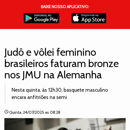
BAIXE NOSSO APLICATIVO:
Judô e vôlei feminino
brasileiros faturam bronze
nos JMU na Alemanha
Nesta quinta, às 12h30, basquete masculino
encara anfitriões na semi
schedule
Quinta
, 24/07/2025 as 08:28