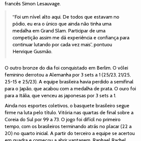
francês Simon Lesauvage.
“Foi um nível alto aqui. De todos que estavam no
pódio, eu era o único que ainda não tinha uma
medalha em Grand Slam. Participar de uma
competição assim me dá experiência e confiança para
continuar lutando por cada vez mais”, pontuou
Henrique Gusmão.
O outro bronze do dia foi conquistado em Berlim. O vôlei
feminino derrotou a Alemanha por 3 sets a 1 (25/23, 21/25,
25-15 e 25/23). A equipe brasileira havia perdido a semifinal
para o Japão, que acabou com a medalha de prata. O ouro foi
para a Itália, que venceu as japonesas por 3 sets a 1.
Ainda nos esportes coletivos, o basquete brasileiro segue
firme na luta pelo título. Vitória nas quartas de final sobre a
Coreia do Sul por 99 a 73. O jogo foi difícil no primeiro
tempo, com os brasileiros terminando atrás no placar (22 a
20) no quarto inicial. A partir do terceiro a equipe se acertou
em quadra e começou a abrir vantagem. Raphael Rachel