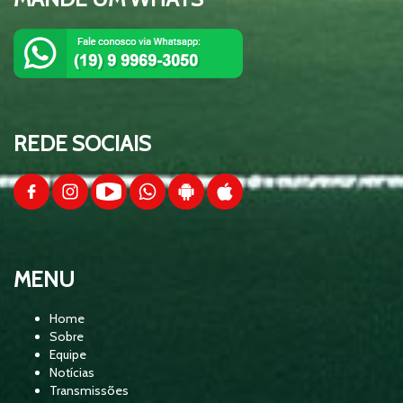
Esquenta da Copa 2026 - Equipe Show
01:30:24
de Bola
Esquenta da Copa 2026 - Equipe Show
01:37:00
de Bola - Brasil x Escócia
REDE SOCIAIS
Esquenta da Copa 2026 - Equipe Show
01:39:15
de Bola - Brasil x Haiti
Esquenta da Copa 2026 - Equipe Show
MENU
01:33:52
de Bola - Brasil x Marrocos
Home
Sobre
Equipe
Palmeiras x Junior Barranquilla -
Notícias
Libertadores 2026 - Equipe Show de
Transmissões
Bola