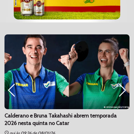
Calderano e Bruna Takahashi abrem temporada
2026 nesta quinta no Catar
schedule
sc
qui às 09:26 de 08/01/26