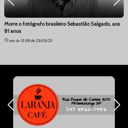
Morre o fotógrafo brasileiro Sebastião Salgado, aos
81 anos
schedule
sc
sex às 13:58 de 23/05/25