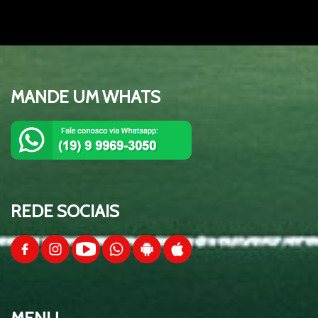
01:29:15
TESTE
00:09:09
MANDE UM WHATS
Esquenta da Copa 2026 - Equipe Show
01:30:24
de Bola
Esquenta da Copa 2026 - Equipe Show
01:37:00
de Bola - Brasil x Escócia
REDE SOCIAIS
Esquenta da Copa 2026 - Equipe Show
01:39:15
de Bola - Brasil x Haiti
Esquenta da Copa 2026 - Equipe Show