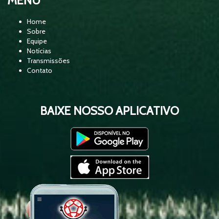
MENU
01:33:52
de Bola - Brasil x Marrocos
Home
Sobre
Equipe
Palmeiras x Junior Barranquilla -
02:52:39
Notícias
Libertadores 2026 - Equipe Show de
Transmissões
Bola
Contato
Flamengo x Palmeiras - Brasileirão -
03:02:27
Equipe Show de Bola
BAIXE NOSSO APLICATIVO
RESENHA 93 - COBERTURA DA
02:18:21
CONVOCAÇÃO DA SELEÇÃO
BRASILEIRA
CORINTHIANS X SÃO PAULO -
03:06:36
BRASILEIRÃO 2026 - EQUIPE SHOW DE
BOLA