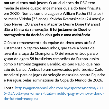
por um elenco mais jovem.
O atual elenco do PSG tem
média de idade quatro anos menor que a do time finalista
em 2020. Nomes como o zagueiro William Pacho (23 anos),
os meias Vitinha (25 anos), Khvicha Kvaratskhelia (24 anos) e
João Neves (20 anos) e o atacante Désiré Doué (19 anos)
dão a tônica da renovação.
E foi justamente Doué o
protagonista da decisão: dois gols e uma assistência.
O único remanescente da equipe de cinco anos atrás é
justamente o capitão Marquinhos, que teve a honra de
levantar a taça da Champions. O defensor entrou para o
grupo de agora 58 brasileiros campeões da Europa, assim
como o também zagueiro Beraldo, ex-São Paulo, que não
saiu do banco. Ambos foram convocados pelo técnico Carlo
Ancelotti para os jogos da seleção masculina contra Equador
e Paraguai, pelas eliminatórias da Copa do Mundo de 2026.
Fonte:
https://agenciabrasil.ebc.com.br/esportes/noticia/202
5-05/volta-por-cima-e-titulo-inedito-psg-e-o-novo-dono-
do-futebol-europeu